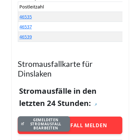
Postleitzahl
46535
46537
46539
Stromausfallkarte für
Dinslaken
Stromausfälle in den
letzten 24 Stunden:
GEMELDETEN
STROMAUSFALL
STROMAUSFALL MELDEN
BEARBEITEN