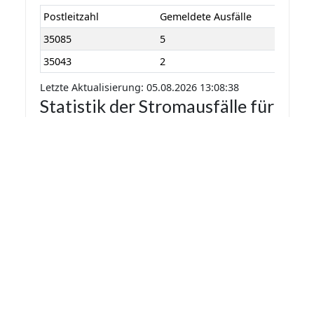
Postleitzahl
Gemeldete Ausfälle
35085
5
35043
2
Letzte Aktualisierung: 05.08.2026 13:08:38
Statistik der Stromausfälle für
Ebsdorfergrund 2026 nach
Monaten
Die Statistik der Stromausfälle für
Ebsdorfergrund 2026 nach Monaten basiert auf
den auf Stromausfall.org gemeldeten
Stromausfällen. Dadurch kann es vorkommen
das mehrere Meldungen zu einem Stromausfall
in die Statistik aufgenommen werden.
Monat
Gemeldete Ausfälle