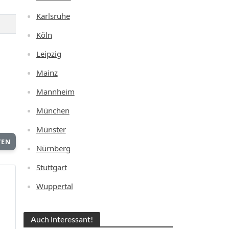
Karlsruhe
Köln
Leipzig
Mainz
Mannheim
München
Münster
TEN
Nürnberg
Stuttgart
Wuppertal
Auch interessant!