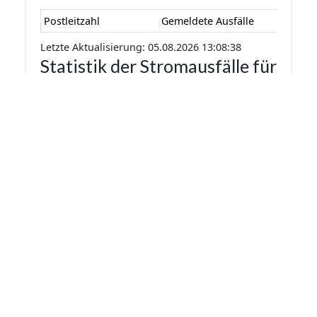
Postleitzahl
Gemeldete Ausfälle
Letzte Aktualisierung: 05.08.2026 13:08:38
Statistik der Stromausfälle für
Groß-Zimmern 2026 nach
Monaten
Die Statistik der Stromausfälle für Groß-Zimmern
2026 nach Monaten basiert auf den auf
Stromausfall.org gemeldeten Stromausfällen.
Dadurch kann es vorkommen das mehrere
Meldungen zu einem Stromausfall in die Statistik
aufgenommen werden.
Monat
Gemeldete Ausfälle
Letzte Aktualisierung: 05.08.2026 13:08:38