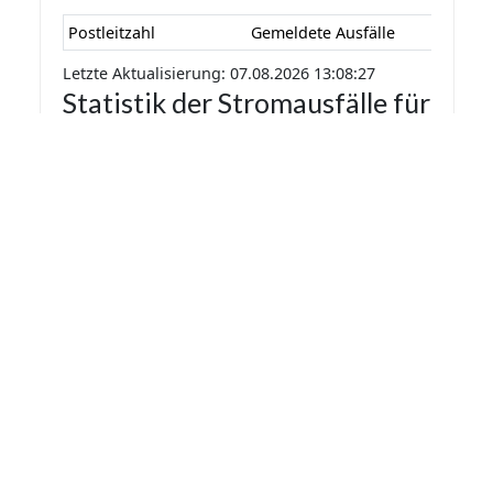
Postleitzahl
Gemeldete Ausfälle
Letzte Aktualisierung: 07.08.2026 13:08:27
Statistik der Stromausfälle für
Großenseebach 2026 nach
Monaten
Die Statistik der Stromausfälle für
Großenseebach 2026 nach Monaten basiert auf
den auf Stromausfall.org gemeldeten
Stromausfällen. Dadurch kann es vorkommen
das mehrere Meldungen zu einem Stromausfall
in die Statistik aufgenommen werden.
Monat
Gemeldete Ausfälle
Letzte Aktualisierung: 07.08.2026 13:08:27