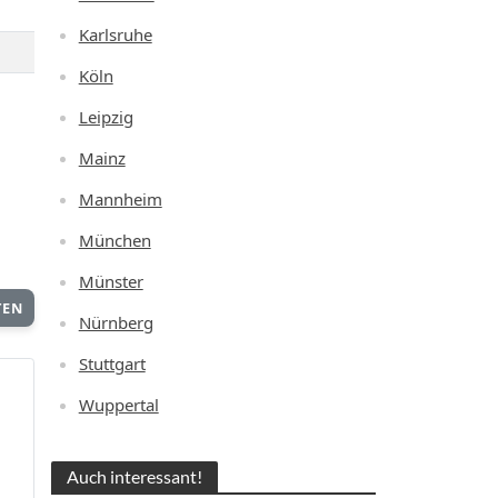
Karlsruhe
Köln
Leipzig
Mainz
Mannheim
München
Münster
TEN
Nürnberg
Stuttgart
Wuppertal
Auch interessant!