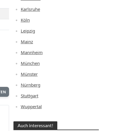
Karlsruhe
Köln
Leipzig
Mainz
Mannheim
München
Münster
Nürnberg
TEN
Stuttgart
Wuppertal
Auch interessant!