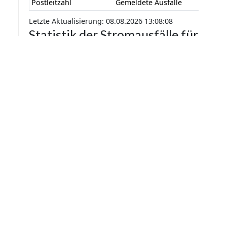
Postleitzahl
Gemeldete Ausfälle
Letzte Aktualisierung: 08.08.2026 13:08:08
Statistik der Stromausfälle für
Neu-Eichenberg 2026 nach
Monaten
Die Statistik der Stromausfälle für Neu-
Eichenberg 2026 nach Monaten basiert auf den
auf Stromausfall.org gemeldeten
Stromausfällen. Dadurch kann es vorkommen
das mehrere Meldungen zu einem Stromausfall
in die Statistik aufgenommen werden.
Monat
Gemeldete Ausfälle
Letzte Aktualisierung: 08.08.2026 13:08:08