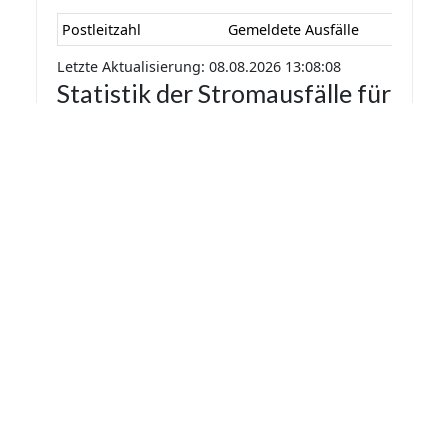
Postleitzahl
Gemeldete Ausfälle
Letzte Aktualisierung: 08.08.2026 13:08:08
Statistik der Stromausfälle für
Rosenthal 2026 nach
Monaten
Die Statistik der Stromausfälle für Rosenthal
2026 nach Monaten basiert auf den auf
Stromausfall.org gemeldeten Stromausfällen.
Dadurch kann es vorkommen das mehrere
Meldungen zu einem Stromausfall in die Statistik
aufgenommen werden.
Monat
Gemeldete Ausfälle
Letzte Aktualisierung: 08.08.2026 13:08:08