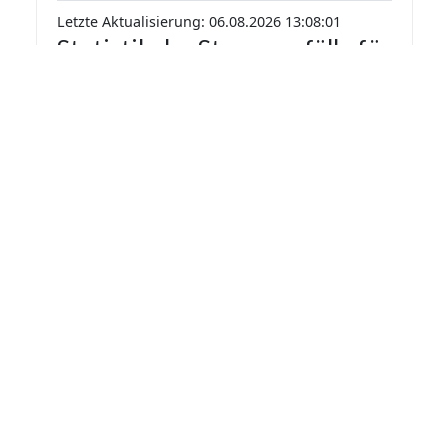
Letzte Aktualisierung: 06.08.2026 13:08:01
Statistik der Stromausfälle für
Salzweg 2026 nach Monaten
Die Statistik der Stromausfälle für Salzweg 2026
nach Monaten basiert auf den auf
Stromausfall.org gemeldeten Stromausfällen.
Dadurch kann es vorkommen das mehrere
Meldungen zu einem Stromausfall in die Statistik
aufgenommen werden.
Monat
Gemeldete Ausfälle
Mai
1
Letzte Aktualisierung: 06.08.2026 13:08:01