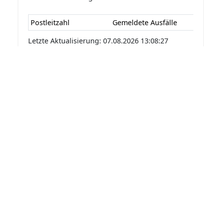
Postleitzahl
Gemeldete Ausfälle
Letzte Aktualisierung: 07.08.2026 13:08:27
Statistik der Stromausfälle für
Schallodenbach 2026 nach
Monaten
Die Statistik der Stromausfälle für
Schallodenbach 2026 nach Monaten basiert auf
den auf Stromausfall.org gemeldeten
Stromausfällen. Dadurch kann es vorkommen
das mehrere Meldungen zu einem Stromausfall
in die Statistik aufgenommen werden.
Monat
Gemeldete Ausfälle
Letzte Aktualisierung: 07.08.2026 13:08:27