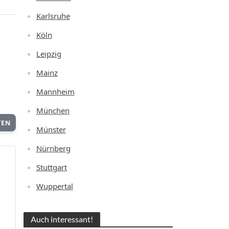
Karlsruhe
Köln
Leipzig
Mainz
Mannheim
München
TEN
Münster
Nürnberg
Stuttgart
Wuppertal
Auch interessant!