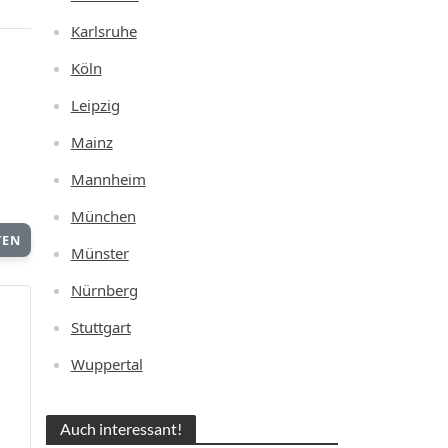
Karlsruhe
Köln
Leipzig
Mainz
Mannheim
München
TEN
Münster
Nürnberg
Stuttgart
Wuppertal
Auch interessant!