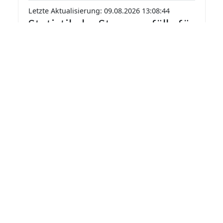
Letzte Aktualisierung: 09.08.2026 13:08:44
Statistik der Stromausfälle für
Taucha 2026 nach Monaten
Die Statistik der Stromausfälle für Taucha 2026
nach Monaten basiert auf den auf
Stromausfall.org gemeldeten Stromausfällen.
Dadurch kann es vorkommen das mehrere
Meldungen zu einem Stromausfall in die Statistik
aufgenommen werden.
Monat
Gemeldete Ausfälle
Juni
4
Letzte Aktualisierung: 09.08.2026 13:08:44