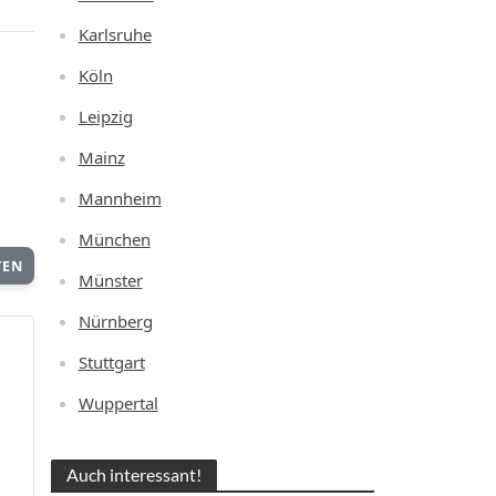
Karlsruhe
Köln
Leipzig
Mainz
Mannheim
München
TEN
Münster
Nürnberg
Stuttgart
Wuppertal
Auch interessant!