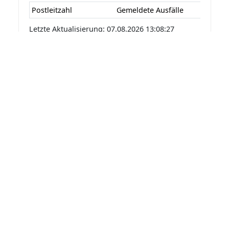
Postleitzahl
Gemeldete Ausfälle
Letzte Aktualisierung: 07.08.2026 13:08:27
Statistik der Stromausfälle für
Unkenbach 2026 nach
Monaten
Die Statistik der Stromausfälle für Unkenbach
2026 nach Monaten basiert auf den auf
Stromausfall.org gemeldeten Stromausfällen.
Dadurch kann es vorkommen das mehrere
Meldungen zu einem Stromausfall in die Statistik
aufgenommen werden.
Monat
Gemeldete Ausfälle
Letzte Aktualisierung: 07.08.2026 13:08:27