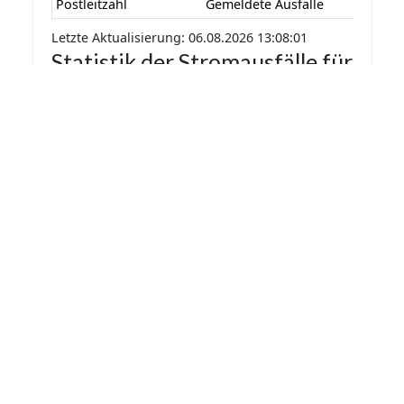
Postleitzahl
Gemeldete Ausfälle
Letzte Aktualisierung: 06.08.2026 13:08:01
Statistik der Stromausfälle für
Volkmarsen 2026 nach
Monaten
Die Statistik der Stromausfälle für Volkmarsen
2026 nach Monaten basiert auf den auf
Stromausfall.org gemeldeten Stromausfällen.
Dadurch kann es vorkommen das mehrere
Meldungen zu einem Stromausfall in die Statistik
aufgenommen werden.
Monat
Gemeldete Ausfälle
Letzte Aktualisierung: 06.08.2026 13:08:01