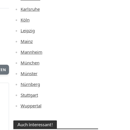
Karlsruhe
Köln
Leipzig
Mainz
Mannheim
München
TEN
Münster
Nürnberg
Stuttgart
Wuppertal
Auch interessant!