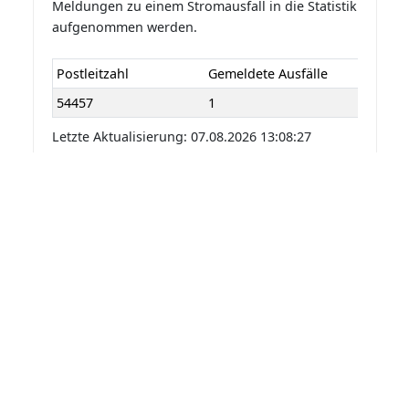
Meldungen zu einem Stromausfall in die Statistik
aufgenommen werden.
Postleitzahl
Gemeldete Ausfälle
54457
1
Letzte Aktualisierung: 07.08.2026 13:08:27
Statistik der Stromausfälle für
Wincheringen 2026 nach
Monaten
Die Statistik der Stromausfälle für Wincheringen
2026 nach Monaten basiert auf den auf
Stromausfall.org gemeldeten Stromausfällen.
Dadurch kann es vorkommen das mehrere
Meldungen zu einem Stromausfall in die Statistik
aufgenommen werden.
Monat
Gemeldete Ausfälle