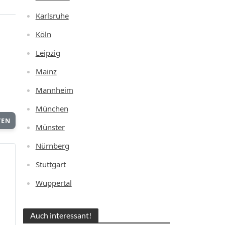
Karlsruhe
Köln
Leipzig
Mainz
Mannheim
München
TEN
Münster
Nürnberg
Stuttgart
Wuppertal
Auch interessant!