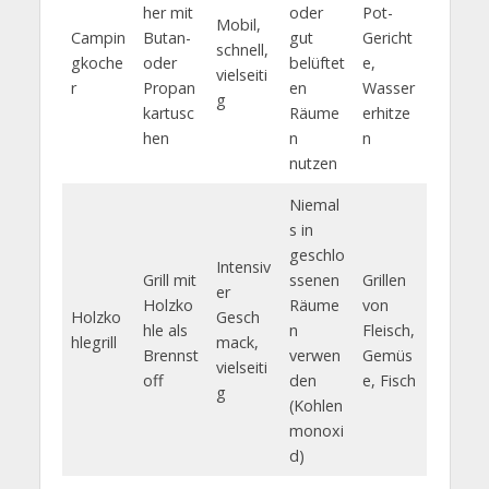
her mit
oder
Pot-
Mobil,
Campin
Butan-
gut
Gericht
schnell,
gkoche
oder
belüftet
e,
vielseiti
r
Propan
en
Wasser
g
kartusc
Räume
erhitze
hen
n
n
nutzen
Niemal
s in
geschlo
Intensiv
Grill mit
ssenen
Grillen
er
Holzko
Räume
von
Holzko
Gesch
hle als
n
Fleisch,
hlegrill
mack,
Brennst
verwen
Gemüs
vielseiti
off
den
e, Fisch
g
(Kohlen
monoxi
d)