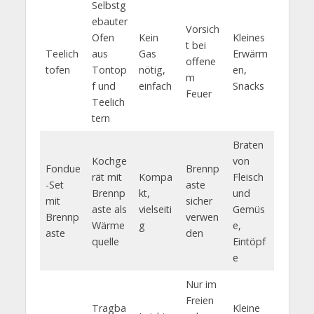
Selbstg
ebauter
Vorsich
Ofen
Kein
Kleines
t bei
Teelich
aus
Gas
Erwärm
offene
tofen
Tontop
nötig,
en,
m
f und
einfach
Snacks
Feuer
Teelich
tern
Braten
Kochge
von
Fondue
Brennp
rät mit
Kompa
Fleisch
-Set
aste
Brennp
kt,
und
mit
sicher
aste als
vielseiti
Gemüs
Brennp
verwen
Wärme
g
e,
aste
den
quelle
Eintöpf
e
Nur im
Freien
Tragba
Kleine