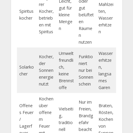
Leicht,
oder
rer
Mahlzei
gut für
gut
Spiritus
Kocher,
ten,
kleine
belüftet
kocher
betrieb
Wasser
Menge
en
en mit
erhitze
n
Räume
Spiritus
n
n
nutzen
Umwelt
Wasser
Kocher,
Funktio
freundli
erhitze
der
niert
Solarko
ch,
n,
Sonnen
nur bei
cher
keine
langsa
energie
Sonnen
Brennst
mes
nutzt
schein
offe
Garen
Kochen
Nur im
Offene
über
Braten,
Vielseiti
Freien,
s Feuer
offene
Rösten,
g,
Brandg
/
m
Kochen
traditio
efahr
Lagerf
Feuer
von
nell
beacht
euer
mit
Suppen