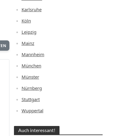
Karlsruhe
Köln
Leipzig
Mainz
TEN
Mannheim
München
Münster
Nürnberg
Stuttgart
Wuppertal
Auch interessant!