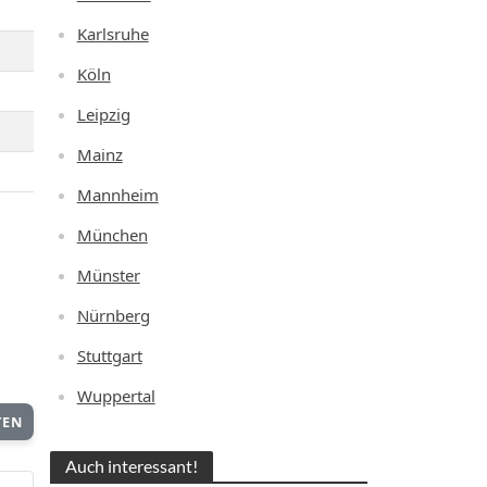
Karlsruhe
Köln
Leipzig
Mainz
Mannheim
München
Münster
Nürnberg
Stuttgart
Wuppertal
TEN
Auch interessant!