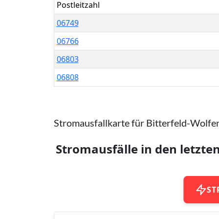
Postleitzahl
06749
06766
06803
06808
Stromausfallkarte für Bitterfeld-Wolfe
Stromausfälle in den letzte
ST